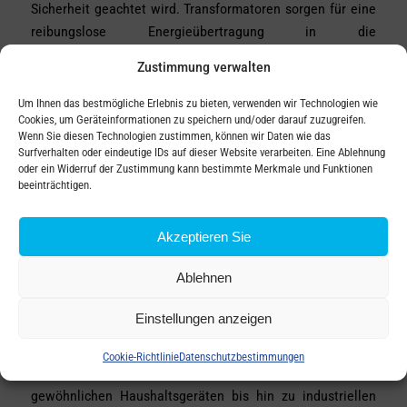
Sicherheit geachtet wird. Transformatoren sorgen für eine
reibungslose Energieübertragung in die
Niederspannungsverteilnetze von Haushalten und der
Zustimmung verwalten
Industrie, wobei Verluste und Ausfallrisiken minimiert
werden.
Um Ihnen das bestmögliche Erlebnis zu bieten, verwenden wir Technologien wie
Cookies, um Geräteinformationen zu speichern und/oder darauf zuzugreifen.
In Haushalten wird die elektrische Energie zunächst in
Wenn Sie diesen Technologien zustimmen, können wir Daten wie das
Surfverhalten oder eindeutige IDs auf dieser Website verarbeiten. Eine Ablehnung
einen Verteiler geleitet, wo sie mithilfe von Sicherungen
oder ein Widerruf der Zustimmung kann bestimmte Merkmale und Funktionen
und Schutzschaltern auf die einzelnen Stromkreise verteilt
beeinträchtigen.
wird. Für Außenanwendungen, wie Gartenbeleuchtung,
Pumpen oder Elektrowerkzeuge müssen sichere
Akzeptieren Sie
Steckdosen mit Schutz vor Stromschlag verwendet
werden. Auch hier leisten Transformatoren einen Beitrag
Ablehnen
zur stabilen und sicheren Spannung.
Einstellungen anzeigen
Richtig bemessene Transformatoren und moderne
Leitungen ermöglichen eine sichere und effiziente
Cookie-Richtlinie
Datenschutzbestimmungen
Stromversorgung sämtlicher Verbrauchertypen – von
gewöhnlichen Haushaltsgeräten bis hin zu industriellen